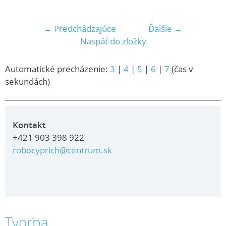
← Predchádzajúce
Ďalšie →
Naspäť do zložky
Automatické precházenie:
3
|
4
|
5
|
6
|
7
(čas v
sekundách)
Kontakt
+421 903 398 922
robocyprich@centrum.sk
Tvorba